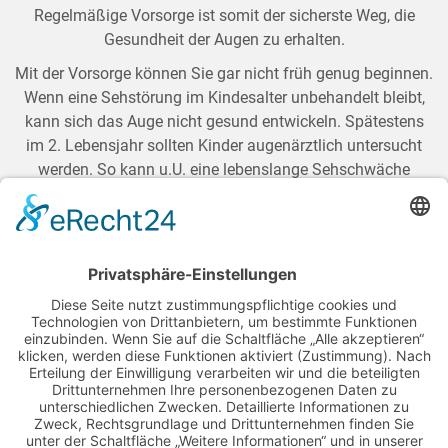
Regelmäßige Vorsorge ist somit der sicherste Weg, die
Gesundheit der Augen zu erhalten.
Mit der Vorsorge können Sie gar nicht früh genug beginnen.
Wenn eine Sehstörung im Kindesalter unbehandelt bleibt,
kann sich das Auge nicht gesund entwickeln. Spätestens
im 2. Lebensjahr sollten Kinder augenärztlich untersucht
werden. So kann u.U. eine lebenslange Sehschwäche
verhindert werden.
Auch im Schulalter sollten die Augen regelmäßig
kontrolliert werden. So beginnt z. B. eine Form der
Kurzsichtigkeit (einfache Myopie) in der Regel zwischen
dem 10. und 12. Lebensjahr.
Mit zunehmendem Alter verliert die Augenlinse ihre
Elastizität, was zu Alterssichtigkeit führt. Zudem steigt die
Gefahr von Augenkrankheiten. Dazu gehört vor allem der
grüne Star (Glaukom), eine tückische Krankheit, bei der es
anfangs kaum Symptome gibt. Später droht die