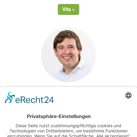
Vita »
Dr. med. Sebastian Rass
Praxis Regensburg
Vita »